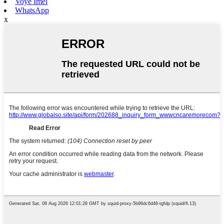
Voye Imèl
WhatsApp
x