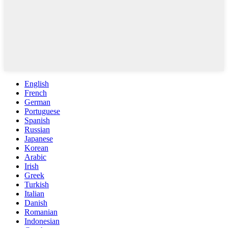
English
French
German
Portuguese
Spanish
Russian
Japanese
Korean
Arabic
Irish
Greek
Turkish
Italian
Danish
Romanian
Indonesian