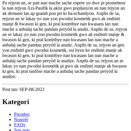
Pa rejyon an, se pati nan mache sache espere yo dwe pi prometteur
la nan rejyon Azi-Pasifik la akòz gwo popilasyon an nan rejyon an
ak demann lan ap grandi pou pri ki ba-echantiyon. Anplis de sa,
rejyon an se lakay yo nan yon pwodui kosmetik gwo ak endistri
manje & bwason ki gen, ki pral kontribye nan kwasans lan nan
mache a anbalaj sache pandan peryòd la analiz. Anplis de sa, rejyon
an se lakay yo nan yon pwodui kosmetik gwo ak endistri manje &
bwason ki gen, ki pral kontribye nan kwasans lan nan mache a
anbalaj sache pandan peryòd la analiz. Anplis de sa, rejyon an gen
yon endistri gwo pwodui kosmetik, osi byen ke endistri manje ak
bwason ki gen, ki pral kontribye nan kwasans lan nan mache a
anbalaj sache pandan peryòd la analize. Anplis de sa, rejyon an se
lakay yo nan pwodui kosmetik pi gwo ak endistri manje ak bwason
ki gen, ki pral ranfòse mache a anbalaj sache pandan peryòd la
analize.
Post tan: SEP-08-2022
Kategori
Pwodwi
Nouvèl
FAQs
Sou nou