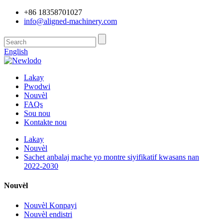
+86 18358701027
info@aligned-machinery.com
English
Lakay
Pwodwi
Nouvèl
FAQs
Sou nou
Kontakte nou
Lakay
Nouvèl
Sachet anbalaj mache yo montre siyifikatif kwasans nan
2022-2030
Nouvèl
Nouvèl Konpayi
Nouvèl endistri