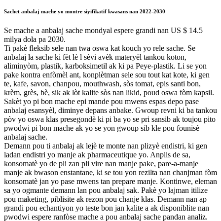
Sachet anbalaj mache yo montre siyifikatif kwasans nan 2022-2030
Se mache a anbalaj sache mondyal espere grandi nan US $ 14.5
milya dola pa 2030.
Ti pakè fleksib sele nan twa oswa kat kouch yo rele sache. Se
anbalaj la sache ki fèt lè l sèvi avèk materyèl tankou koton,
aliminyòm, plastik, karboksimetil ak ki pa Peye-plastik. Li se yon
pake kontra enfòmèl ant, konplètman sele sou tout kat kote, ki gen
te, kafe, savon, chanpou, mouthwash, sòs tomat, epis santi bon,
krèm, grès, bè, sik ak lòt kalite sòs nan likid, poud oswa fòm kapsil.
Sakèt yo pi bon mache epi mande pou mwens espas depo pase
anbalaj esansyèl, diminye depans anbake. Gwoup revni ki ba tankou
pòv yo oswa klas presegondè ki pi ba yo se pri sansib ak toujou pito
pwodwi pi bon mache ak yo se yon gwoup sib kle pou founisè
anbalaj sache.
Demann pou ti anbalaj ak lejè te monte nan plizyè endistri, ki gen
ladan endistri yo manje ak pharmaceutique yo. Anplis de sa,
konsomatè yo de pli zan pli vire nan manje pake, pare-a-manje
manje ak bwason enstantane, ki se tou yon rezilta nan chanjman fòm
konsomatè jan yo pase mwens tan prepare manje. Kontinwe, eleman
sa yo ogmante demann lan pou anbalaj sak. Pakè yo lajman itilize
pou maketing, piblisite ak rezon pou chanje klas. Demann nan ap
grandi pou echantiyon yo teste bon jan kalite a ak disponiblite nan
pwodwi espere ranfòse mache a pou anbalaj sache pandan analiz.