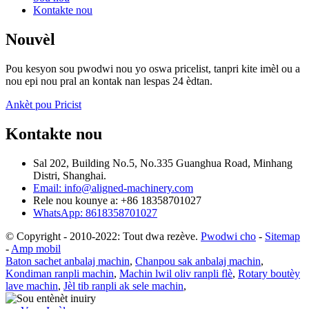
Kontakte nou
Nouvèl
Pou kesyon sou pwodwi nou yo oswa pricelist, tanpri kite imèl ou a
nou epi nou pral an kontak nan lespas 24 èdtan.
Ankèt pou Pricist
Kontakte nou
Sal 202, Building No.5, No.335 Guanghua Road, Minhang
Distri, Shanghai.
Email: info@aligned-machinery.com
Rele nou kounye a: +86 18358701027
WhatsApp: 8618358701027
© Copyright - 2010-2022: Tout dwa rezève.
Pwodwi cho
-
Sitemap
-
Amp mobil
Baton sachet anbalaj machin
,
Chanpou sak anbalaj machin
,
Kondiman ranpli machin
,
Machin lwil oliv ranpli flè
,
Rotary boutèy
lave machin
,
Jèl tib ranpli ak sele machin
,